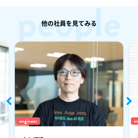
people
他の社員を見てみる
engineer
e