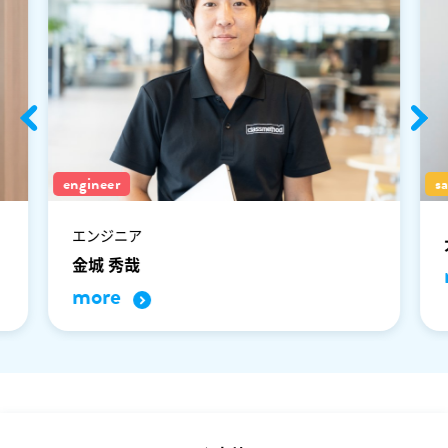
engineer
s
エンジニア
金城 秀哉
more