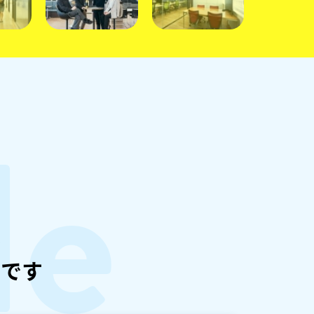
le
ル
前
です