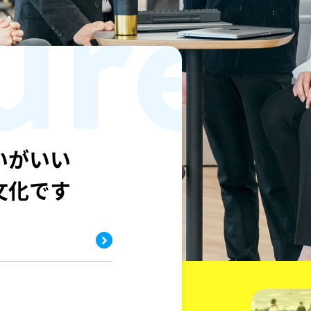
ure
いがいい
文化です