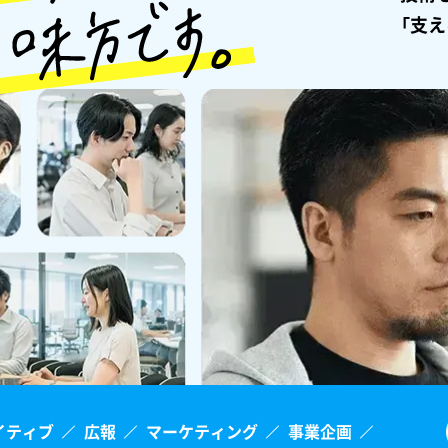
「支
イティブ
広報
マーケティング
事業企画