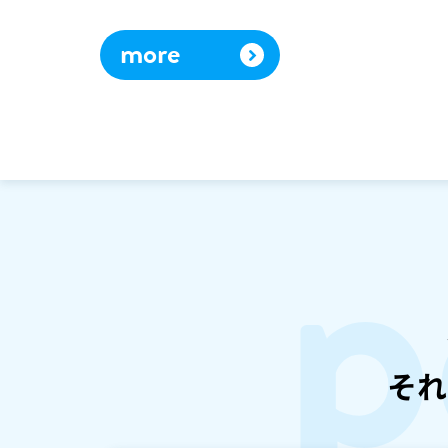
more
p
それ