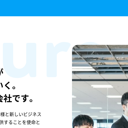
ture
が
いく。
会社です。
客様と新しいビジネス
供することを使命と