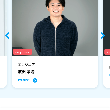
engineer
e
エンジニア
濱田 孝治
more