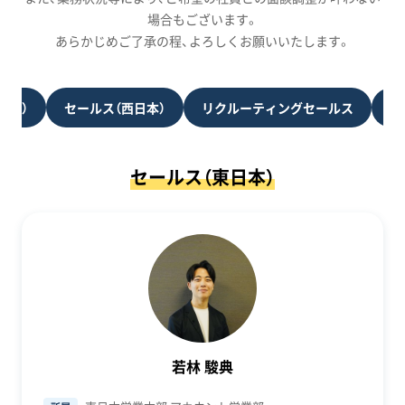
場合もございます。
あらかじめご了承の程、よろしくお願いいたします。
日本）
セールス（西日本）
リクルーティングセールス
そ
セールス（東日本）
若林 駿典