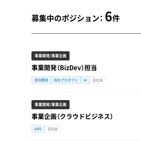
6
募集中のポジション：
件
事業開発/事業企画
事業開発（BizDev）担当
受託開発
自社プロダクト
AI
日比谷
事業開発/事業企画
事業企画（クラウドビジネス）
AWS
日比谷