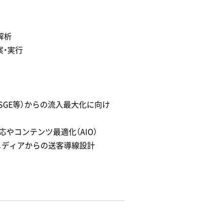
解析
案・実行
ogle SGE等）からの流入最大化に向け
やコンテンツ最適化（AIO）
自社メディアからの送客導線設計