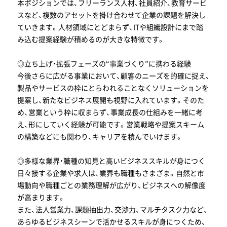
本ポジションでは、フリーランス人材、社員紹介、教育サービ
スなど、複数のアセットを掛け合わせて企業の課題を解決し
ていきます。人材領域にとどまらず、ITや組織設計にまで踏
み込む提案経験が積めるのが大きな特徴です。
◎立ち上げ・拡張フェーズの“事業づくり”に携わる経験
今後さらに広がる事業において、顧客のニーズを的確に捉え、
製品やサービスの枠にとらわれることなくソリューションを
提案し、新たなビジネス展開も視野に入れています。そのた
め、営業という枠に収まらず、事業成長の仕組みを一緒に考
え、形にしていく経験が可能です。営業戦略や提案スキーム
の構築などにも関わり、キャリアを積んでいけます。
◎多様な業界・職種の知見と高いビジネススキルが身につく
日々接する企業や求人は、業界も職種もさまざま。自然と市
場動向や職種ごとの業務理解が広がり、ビジネスへの解像度
が高まります。
また、法人営業力、課題抽出力、交渉力、マルチタスク力など、
あらゆるビジネスシーンで活かせるスキルが身につくため、