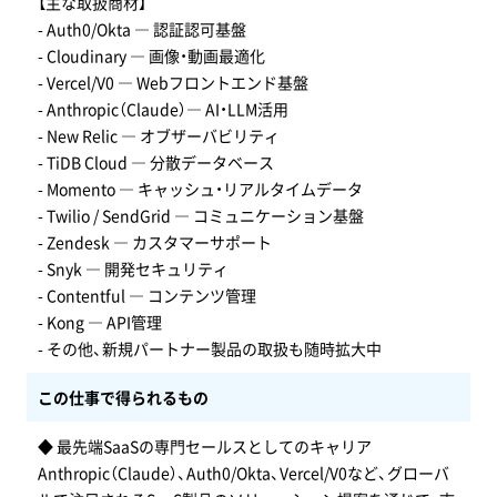
【主な取扱商材】
- Auth0/Okta ― 認証認可基盤
- Cloudinary ― 画像・動画最適化
- Vercel/V0 ― Webフロントエンド基盤
- Anthropic（Claude）― AI・LLM活用
- New Relic ― オブザーバビリティ
- TiDB Cloud ― 分散データベース
- Momento ― キャッシュ・リアルタイムデータ
- Twilio / SendGrid ― コミュニケーション基盤
- Zendesk ― カスタマーサポート
- Snyk ― 開発セキュリティ
- Contentful ― コンテンツ管理
- Kong ― API管理
- その他、新規パートナー製品の取扱も随時拡大中
この仕事で得られるもの
◆ 最先端SaaSの専門セールスとしてのキャリア
Anthropic（Claude）、Auth0/Okta、Vercel/V0など、グローバ