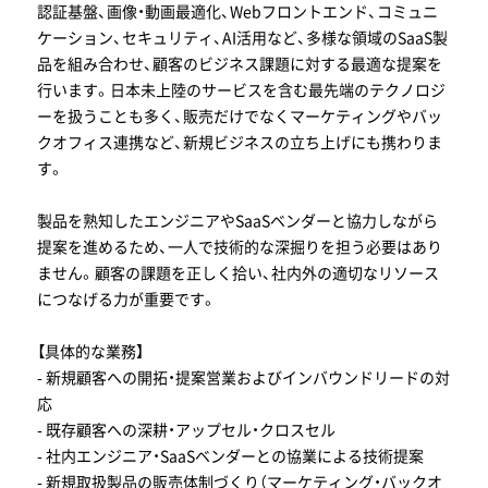
認証基盤、画像・動画最適化、Webフロントエンド、コミュニ
ケーション、セキュリティ、AI活用など、多様な領域のSaaS製
品を組み合わせ、顧客のビジネス課題に対する最適な提案を
行います。日本未上陸のサービスを含む最先端のテクノロジ
ーを扱うことも多く、販売だけでなくマーケティングやバッ
クオフィス連携など、新規ビジネスの立ち上げにも携わりま
す。
製品を熟知したエンジニアやSaaSベンダーと協力しながら
提案を進めるため、一人で技術的な深掘りを担う必要はあり
ません。顧客の課題を正しく拾い、社内外の適切なリソース
につなげる力が重要です。
【具体的な業務】
- 新規顧客への開拓・提案営業およびインバウンドリードの対
応
- 既存顧客への深耕・アップセル・クロスセル
- 社内エンジニア・SaaSベンダーとの協業による技術提案
- 新規取扱製品の販売体制づくり（マーケティング・バックオ