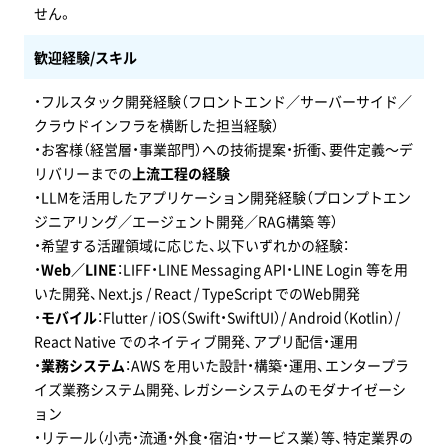
せん。
歓迎経験/スキル
・フルスタック開発経験（フロントエンド／サーバーサイド／
クラウドインフラを横断した担当経験）
・お客様（経営層・事業部門）への技術提案・折衝、要件定義〜デ
リバリーまでの
上流工程の経験
・LLMを活用したアプリケーション開発経験（プロンプトエン
ジニアリング／エージェント開発／RAG構築 等）
・希望する活躍領域に応じた、以下いずれかの経験：
・
Web／LINE
：LIFF・LINE Messaging API・LINE Login 等を用
いた開発、Next.js / React / TypeScript でのWeb開発
・
モバイル
：Flutter / iOS（Swift・SwiftUI）/ Android（Kotlin）/
React Native でのネイティブ開発、アプリ配信・運用
・
業務システム
：AWS を用いた設計・構築・運用、エンタープラ
イズ業務システム開発、レガシーシステムのモダナイゼーシ
ョン
・リテール（小売・流通・外食・宿泊・サービス業）等、特定業界の