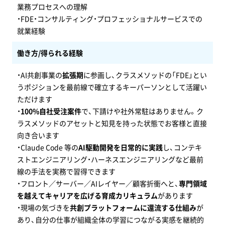
業務プロセスへの理解
・FDE・コンサルティング・プロフェッショナルサービスでの
就業経験
働き方/得られる経験
・AI共創事業の
拡張期
に参画し、クラスメソッドの「FDE」とい
うポジションを最前線で確立するキーパーソンとして活躍い
ただけます
・
100%自社受注案件
で、下請けや社外常駐はありません。ク
ラスメソッドのアセットと知見を持った状態でお客様と直接
向き合います
・Claude Code 等の
AI駆動開発を日常的に実践
し、コンテキ
ストエンジニアリング・ハーネスエンジニアリングなど最前
線の手法を実務で習得できます
・フロント／サーバー／AIレイヤー／顧客折衝へと、
専門領域
を越えてキャリアを広げる育成カリキュラム
があります
・現場の気づきを
共創プラットフォームに還流する仕組み
が
あり、自分の仕事が組織全体の学習につながる実感を継続的