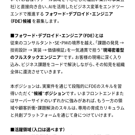
社）と直接向き合い、AIを活用したビジネス変革をエンドツー
エンドで推進する
フォワード・デプロイド・エンジニア
（FDE）候補
を募集します。
■フォワード・デプロイド・エンジニア（FDE）とは
従来のコンサルタント・SE・PMの境界を越え、「課題の発見 →
技術設計 → 実装 → 価値検証」を一気通貫で担う
"現場密着型
のフルスタックエンジニア"
です。お客様の現場に深く入り
込み、ビジネス課題をコードで解決しながら、その知見を組織
全体に還流させていきます。
本ポジションは、実案件を通じて段階的にFDEのスキルを習
得いただく
"候補"ポジション
です。いまフロントエンドまた
はサーバーサイドのいずれかに強みがあれば、もう一方の領
域や顧客折衝・課題解決のスキルは、専用の育成カリキュラム
と共創プラットフォームを通じて身につけていけます。
■活躍領域（入口は選べます）