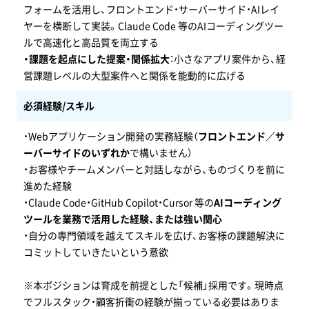
フォームを活用し、フロントエンド・サーバーサイド・AIレイ
ヤーを横断して実装。Claude Code 等のAIコーディングツー
ルで高速化と高品質を両立する
・課題を起点にした提案・関係拡大
：小さなアプリ案件から、経
営課題レベルの大型案件へと関係を能動的に広げる
必須経験/スキル
・Webアプリケーション開発の実務経験（
フロントエンド／サ
ーバーサイドのいずれか
で構いません）
・お客様やチームメンバーと対話しながら、ものづくりを前に
進めた経験
・Claude Code・GitHub Copilot・Cursor 等の
AIコーディング
ツールを業務で活用した経験、または強い関心
・自分の専門領域を越えてスキルを広げ、お客様の課題解決に
コミットしていきたいという意欲
※本ポジションは育成を前提とした「候補」採用です。現時点
でフルスタック・顧客折衝の経験が揃っている必要はありま