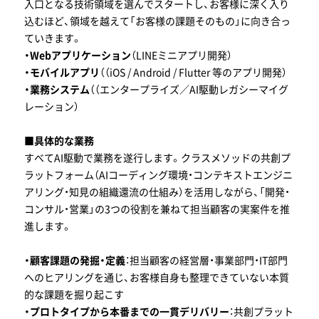
入口となる技術領域を選んでスタートし、お客様に深く入り
込むほど、領域を越えて「お客様の課題そのもの」に向き合っ
ていきます。
・Webアプリケーション
（LINEミニアプリ開発）
・モバイルアプリ
（（iOS / Android / Flutter 等のアプリ開発）
・業務システム
（（エンタープライズ／AI駆動レガシーマイグ
レーション）
■具体的な業務
すべてAI駆動で業務を遂行します。クラスメソッドの共創プ
ラットフォーム（AIコーディング環境・コンテキストエンジニ
アリング・知見の組織還流の仕組み）を活用しながら、「開発・
コンサル・営業」の3つの役割を兼ねて担当顧客の実案件を推
進します。
・顧客課題の発掘・定義
：担当顧客の経営層・事業部門・IT部門
へのヒアリングを通じ、お客様自身も整理できていない本質
的な課題を掘り起こす
・プロトタイプから本番までの一貫デリバリー
：共創プラット