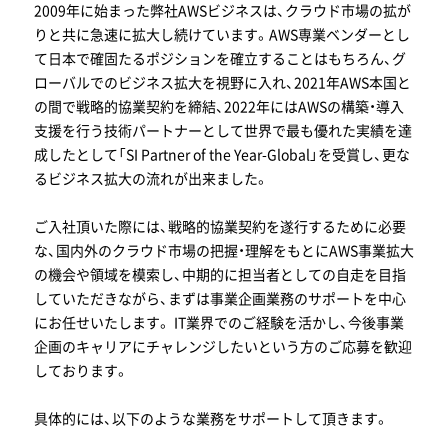
2009年に始まった弊社AWSビジネスは、クラウド市場の拡が
りと共に急速に拡大し続けています。AWS専業ベンダーとし
て日本で確固たるポジションを確立することはもちろん、グ
ローバルでのビジネス拡大を視野に入れ、2021年AWS本国と
の間で戦略的協業契約を締結、2022年にはAWSの構築・導入
支援を行う技術パートナーとして世界で最も優れた実績を達
成したとして「SI Partner of the Year-Global」を受賞し、更な
るビジネス拡大の流れが出来ました。
ご入社頂いた際には、戦略的協業契約を遂行するために必要
な、国内外のクラウド市場の把握・理解をもとにAWS事業拡大
の機会や領域を模索し、中期的に担当者としての自走を目指
していただきながら、まずは事業企画業務のサポートを中心
にお任せいたします。 IT業界でのご経験を活かし、今後事業
企画のキャリアにチャレンジしたいという方のご応募を歓迎
しております。
具体的には、以下のような業務をサポートして頂きます。