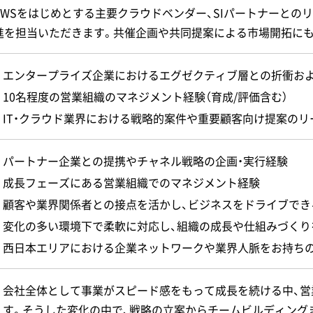
AWSをはじめとする主要クラウドベンダー、SIパートナーとの
進を担当いただきます。共催企画や共同提案による市場開拓に
エンタープライズ企業におけるエグゼクティブ層との折衝お
10名程度の営業組織のマネジメント経験（育成/評価含む）
IT・クラウド業界における戦略的案件や重要顧客向け提案のリ
パートナー企業との提携やチャネル戦略の企画・実行経験
成長フェーズにある営業組織でのマネジメント経験
顧客や業界関係者との接点を活かし、ビジネスをドライブでき
変化の多い環境下で柔軟に対応し、組織の成長や仕組みづくり
西日本エリアにおける企業ネットワークや業界人脈をお持ち
会社全体として事業がスピード感をもって成長を続ける中、営
す。そうした変化の中で、戦略の立案からチームビルディング