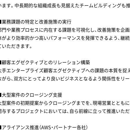
います。中長期的な組織成長も見据えたチームビルディングも推
■業務課題の特定と改善施策の実行
部門や業務プロセスに内在する課題を可視化し、改善施策を企画
体がより効率的かつ高いパフォーマンスを発揮できるよう、継
ていただきます。
■顧客エグゼクティブとのリレーション構築
大手エンタープライズ顧客エグゼクティブへの課題の本質を捉
ながら、双方にとってより良いビジネスとなるよう関係性をリー
■大型案件のクロージング支援
大型案件の初期提案からクロージングまでを、現場営業とともに
関与するプロジェクトにおいては、自ら前線に立って推進いただ
■アライアンス推進（AWS・パートナー各社）