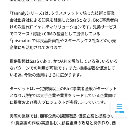
「fannalyシリーズ」は、クラスメソッドで培った技術と事業
会社出身社による知見を結集したSaaSとなり、BtoC事業者向
けの次世代ロイヤルティソリューションです。兄弟サービス
でコマース / 認証 / CRMの基盤として提供している
「prismatix」では良品計画社やスターバックス社などの小売
企業にも活用されております。
提供形態はSaaSであり、かつAPIを解放している為、いろいろ
なパターンでの利用が可能です。また、機能拡張を促進して
いる為、今後の活用はさらに広がります。
ターゲットは、一定規模以上のBtoC事業者全般がターゲット
となり、現在では大手企業や業界をリードしている企業向け
に提案および導入プロジェクトが多数、走っています。
menu
実際の業務では、顧客企業の課題確認、仮説立案と提案のリー
ド（提案書の作成/実施含む）、顧客組織の攻略と関係作り、価