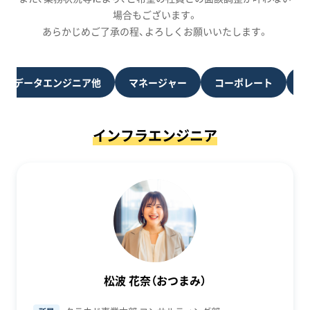
場合もございます。
あらかじめご了承の程、よろしくお願いいたします。
発/データエンジニア他
マネージャー
コーポレート
セ
インフラエンジニア
松波 花奈（おつまみ）